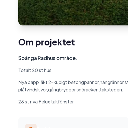
Om projektet
Spånga Radhus område.
Totalt 20 st hus.
Nya papp läkt 2-kupigt betongpannor,hängrännor,st
plåtvindskivor,gångbryggor,snöracken,takstegen.
28 st nya Felux takfönster.