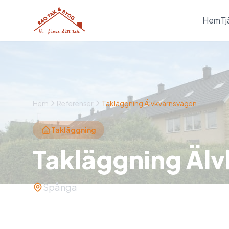
Hem
Tj
Hem
Referenser
Takläggning Älvkvarnsvägen
Takläggning
Takläggning Äl
Spånga