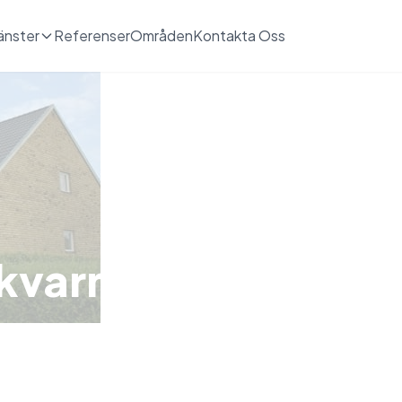
änster
Referenser
Områden
Kontakta Oss
vkvarnsvägen