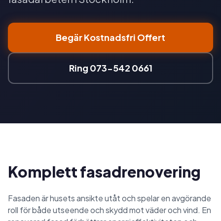
Begär Kostnadsfri Offert
Ring 073-542 0661
Komplett fasadrenovering
Fasaden är husets ansikte utåt och spelar en avgörande
roll för både utseende och skydd mot väder och vind. En