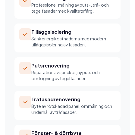
Professionell målning av puts-, trä- och
tegelfasader med kvalitetsfärg.
Tilläggsisolering
Sänk energikostnaderna med modern
tilläggsisolering av fasaden.
Putsrenovering
Reparation av sprickor, nyputs och
omfogning av tegelfasader.
Träfasadrenovering
Byte av rötskadad panel, ommålning och
underhåll av träfasader.
Fönster- & dörrbyte