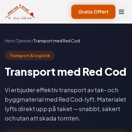
Gratis Offert
Hem
/
Tjänster
/
Transport med Red Cod
Transport & logistik
Transport med Red Cod
Vi erbjuder effektiv transport av tak- och
byggmaterial med Red Cod-lyft. Materialet
lyfts direkt upp på taket — snabbt, säkert
och utan att skada tomten.