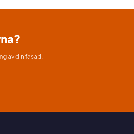
rna?
ng av din fasad.