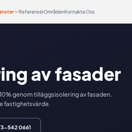
änster
Referenser
Områden
Kontakta Oss
ring av fasader
30% genom tilläggsisolering av fasaden.
e fastighetsvärde.
73-542 0661