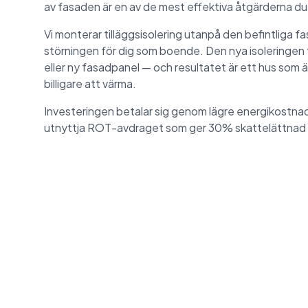
av fasaden är en av de mest effektiva åtgärderna du
Vi monterar tilläggsisolering utanpå den befintliga fa
störningen för dig som boende. Den nya isoleringen
eller ny fasadpanel — och resultatet är ett hus som 
billigare att värma.
Investeringen betalar sig genom lägre energikostna
utnyttja ROT-avdraget som ger 30% skattelättnad