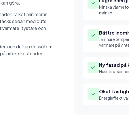
Lägre energ
 kan göra.
Minska värmefö
månad.
saden, vilket minimerar
 täcks sedan med puts
är varmare, tystare och
Bättre inom
Jämnare temper
varmare på vint
der, och du kan dessutom
 på arbetskostnaden.
Ny fasad på
Husets utseende
Ökat fastig
Energieffektiva