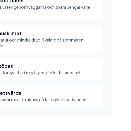
ikostnader
rlusten genom väggarna och spara pengar varje
husklimat
atur och mindre drag. Svalare på sommaren,
ern.
 köpet
 förnyas helt med ny puts eller fasadpanel.
hetsvärde
 hus är mer attraktiva på fastighetsmarknaden.