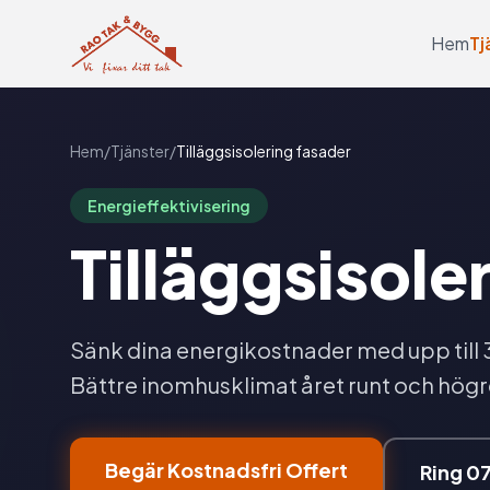
Hem
Tj
Hem
/
Tjänster
/
Tilläggsisolering fasader
Energieffektivisering
Tilläggsisole
Sänk dina energikostnader med upp till 
Bättre inomhusklimat året runt och högr
Begär Kostnadsfri Offert
Ring 0