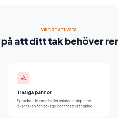
VIKTIGT ATT VETA
på att ditt tak behöver r
Trasiga pannor
Spruckna, lossnade eller saknade takpannor
ökar risken för läckage och frostsprängning.