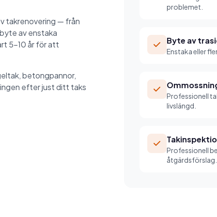
problemet.
av takrenovering — från
h byte av enstaka
Byte av tras
t 5-10 år för att
Enstaka eller fl
geltak, betongpannor,
Ommossning
ngen efter just ditt taks
Professionell t
livslängd.
Takinspekti
Professionell b
åtgärdsförslag.