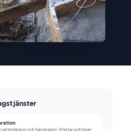
ngstjänster
ration
 vattenläckor och fuktskador. Vi hittar och löser