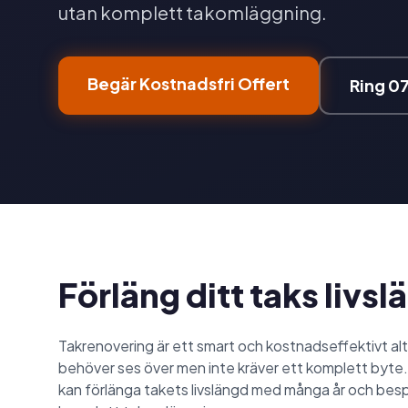
utan komplett takomläggning.
Begär Kostnadsfri Offert
Ring 0
Förläng ditt taks livs
Takrenovering är ett smart och kostnadseffektivt alte
behöver ses över men inte kräver ett komplett byte
kan förlänga takets livslängd med många år och bes