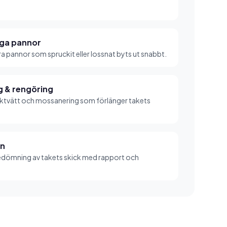
iga pannor
era pannor som spruckit eller lossnat byts ut snabbt.
 & rengöring
aktvätt och mossanering som förlänger takets
on
edömning av takets skick med rapport och