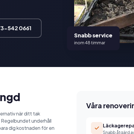
73-542 0661
Snabb service
inom 48 timmar
längd
Våra renoveri
rnativ när ditt tak
. Regelbundet underhåll
Läckagerepa
para dig kostnaden för en
Snabb åtgärd av