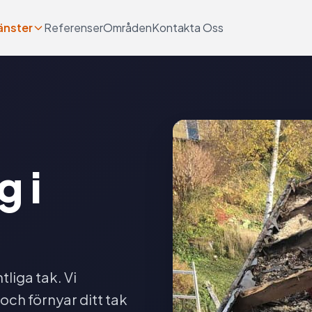
änster
Referenser
Områden
Kontakta Oss
g i
tliga tak. Vi
och förnyar ditt tak