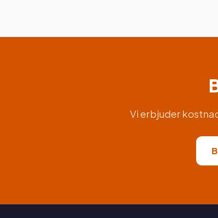
B
Vi erbjuder kostna
B