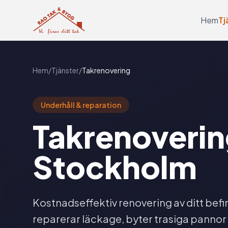
Hem
Tj
Hem
/
Tjänster
/
Takrenovering
Underhåll & reparation
Takrenoverin
Stockholm
Kostnadseffektiv renovering av ditt befin
reparerar läckage, byter trasiga pannor 