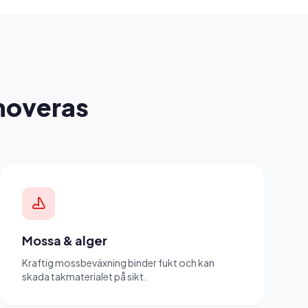
enoveras
Mossa & alger
Kraftig mossbeväxning binder fukt och kan
skada takmaterialet på sikt.