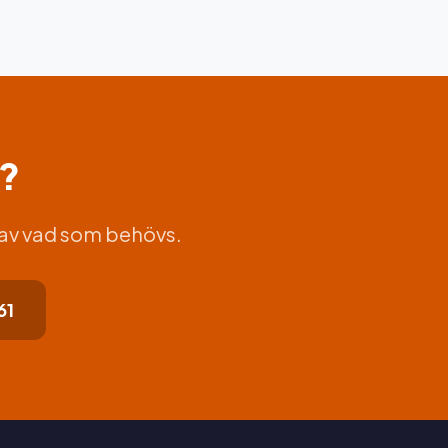
s?
 av vad som behövs.
61