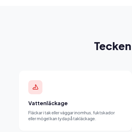
Tecken 
Vattenläckage
Fläckar i tak eller väggar inomhus, fuktskador
eller mögel kan tyda på takläckage.