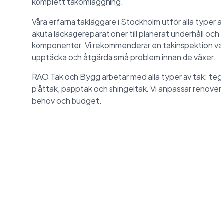
komplett takomläggning.
Våra erfarna takläggare i Stockholm utför alla typer 
akuta läckagereparationer till planerat underhåll oc
komponenter. Vi rekommenderar en takinspektion var
upptäcka och åtgärda små problem innan de växer.
RAO Tak och Bygg arbetar med alla typer av tak: te
plåttak, papptak och shingeltak. Vi anpassar renoveri
behov och budget.