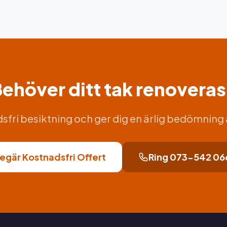
ehöver ditt tak renovera
dsfri besiktning och ger dig en ärlig bedömning
egär Kostnadsfri Offert
Ring 073-542 06