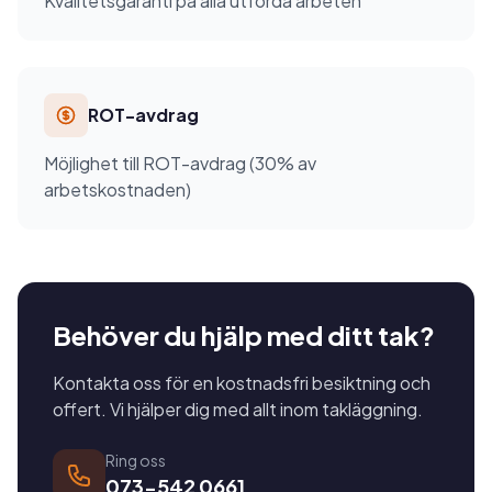
Kvalitetsgaranti på alla utförda arbeten
ROT-avdrag
Möjlighet till ROT-avdrag (30% av
arbetskostnaden)
Behöver du hjälp med ditt tak?
Kontakta oss för en kostnadsfri besiktning och
offert. Vi hjälper dig med allt inom takläggning.
Ring oss
073-542 0661