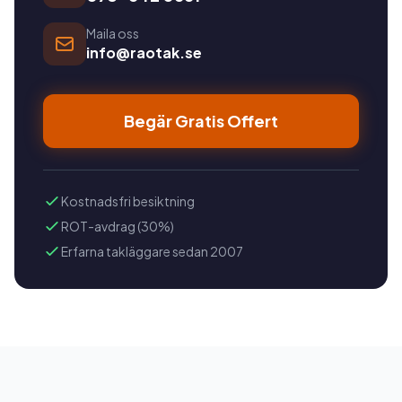
Maila oss
info@raotak.se
Begär Gratis Offert
Kostnadsfri besiktning
ROT-avdrag (30%)
Erfarna takläggare sedan 2007