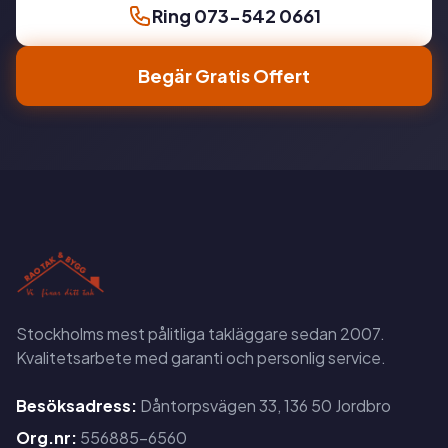
Ring 073-542 0661
Begär Gratis Offert
Stockholms mest pålitliga takläggare sedan 2007.
Kvalitetsarbete med garanti och personlig service.
Besöksadress:
Dåntorpsvägen 33, 136 50 Jordbro
Org.nr:
556885-6560