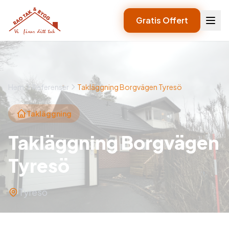
Gratis Offert
Hem
Referenser
Takläggning Borgvägen Tyresö
Takläggning
Takläggning Borgvägen
Tyresö
Tyresö