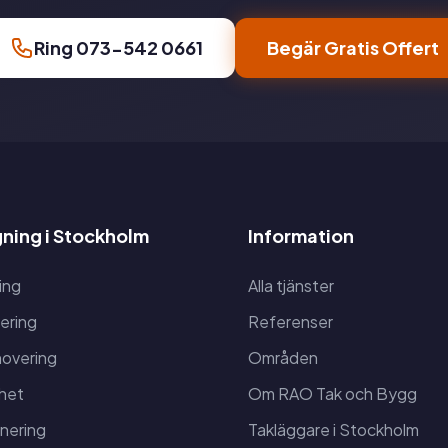
Ring 073-542 0661
Begär Gratis Offert
ning i Stockholm
Information
ing
Alla tjänster
ering
Referenser
overing
Områden
het
Om RAO Tak och Bygg
anering
Takläggare i Stockholm