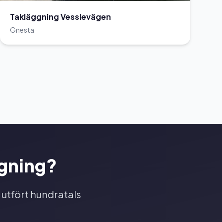
Takläggning Vesslevägen
Gnesta
ggning?
 utfört hundratals