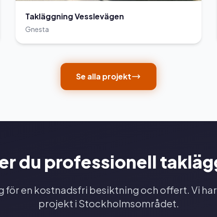
Takläggning Vesslevägen
Gnesta
Se alla projekt
r du professionell taklä
 för en kostnadsfri besiktning och offert. Vi har
projekt i Stockholmsområdet.