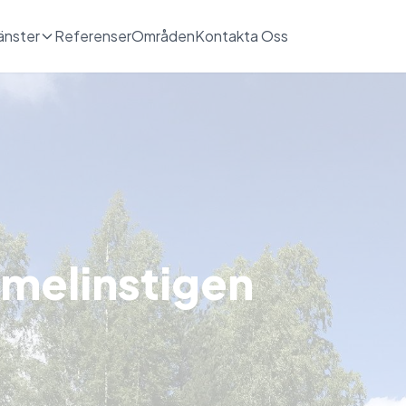
änster
Referenser
Områden
Kontakta Oss
melinstigen