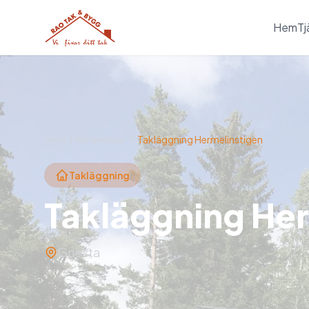
Hem
Tj
Hem
Referenser
Takläggning Hermelinstigen
Takläggning
Takläggning Her
Gnesta