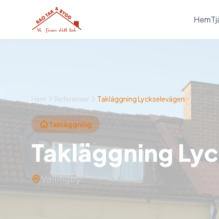
Hem
Tj
Hem
Referenser
Takläggning Lyckselevägen
Takläggning
Takläggning Ly
Vällingby