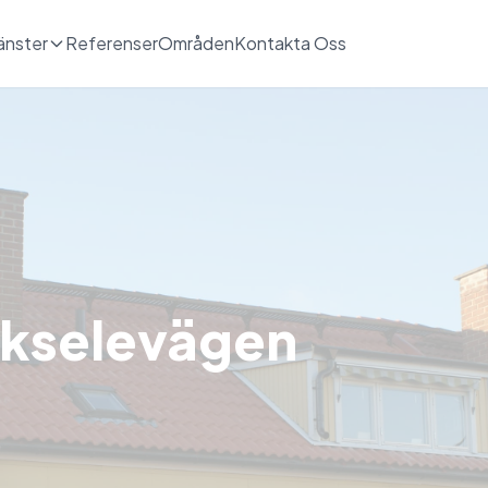
änster
Referenser
Områden
Kontakta Oss
ckselevägen