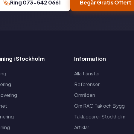
Ring 073-542 0661
Begär Gratis Offert
ning i Stockholm
Information
ing
Alla tjänster
ering
Referenser
overing
Områden
het
Om RAO Tak och Bygg
anering
Takläggare i Stockholm
ning
Artiklar