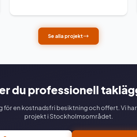
Se alla projekt
r du professionell taklä
 för en kostnadsfri besiktning och offert. Vi har
projekt i Stockholmsområdet.