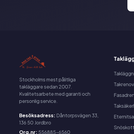
Taklägg
Takläggn
Stockholms mest pålitliga
Takrenov
takläggare sedan 2007.
Kvalitetsarbete med garanti och
Fasadren
personlig service.
Taksäker
Besöksadress:
Dåntorpsvägen 33,
Eternits
136 50 Jordbro
Snöskott
Org.nr:
556885-6560