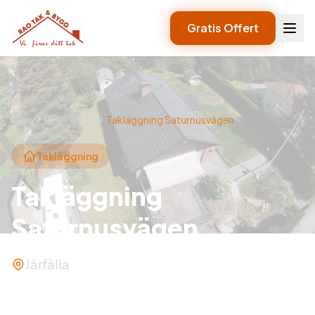
Gratis Offert
Hem
Referenser
Takläggning Saturnusvägen
Takläggning
Takläggning
Saturnusvägen
Järfälla