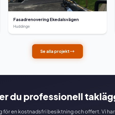
Fasadrenovering Ekedalsvägen
Huddinge
Se alla projekt
r du professionell taklä
 för en kostnadsfri besiktning och offert. Vi har