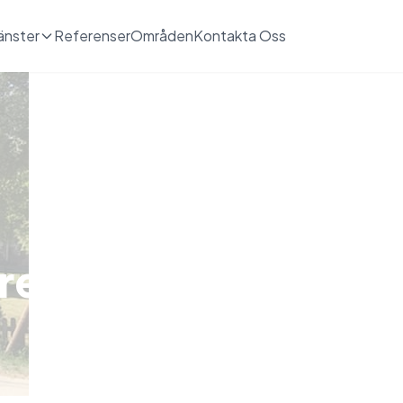
änster
Referenser
Områden
Kontakta Oss
urevägen