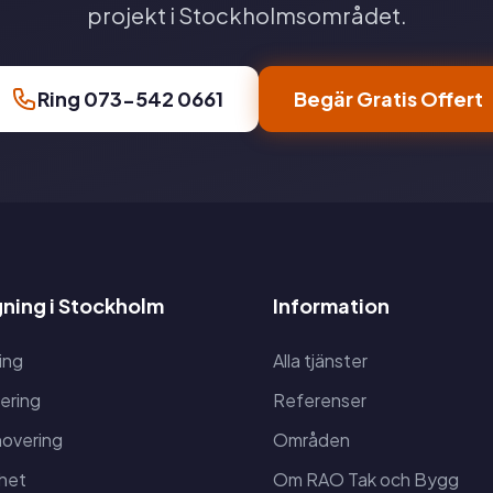
projekt i Stockholmsområdet.
Ring 073-542 0661
Begär Gratis Offert
ning i Stockholm
Information
ing
Alla tjänster
ering
Referenser
overing
Områden
het
Om RAO Tak och Bygg