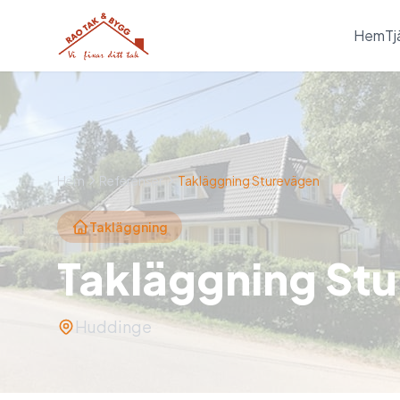
Hem
Tj
Hem
Referenser
Takläggning Sturevägen
Takläggning
Takläggning St
Huddinge