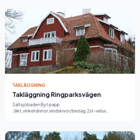
TAKLÄGGNING
Takläggning Ringparksvägen
Saltsjöbaden Byt papp
,läkt,vinkelrännor,vindskivor/beslag.2st-velux
takfönster Återmonteras gamla takpannor.