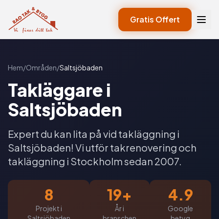
Gratis Offert
Hem
/
Områden
/
Saltsjöbaden
Takläggare i
Saltsjöbaden
Expert du kan lita på vid takläggning i
Saltsjöbaden! Vi utför takrenovering och
takläggning i Stockholm sedan 2007.
8
19+
4.9
Projekt i
År i
Google
Saltsjöbaden
branschen
betyg