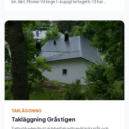
kk, läkt, Monier Vittinge 1-kupigt lertegel E-13 har
monterad. Nya hän...
TAKLÄGGNING
Takläggning Gråstigen
Saltsjöbaden Nytt dubbelfalsad bandtäckt plåt och