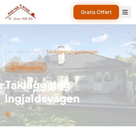
Gratis Offert
Hem
Referenser
Takläggning Ingjaldsvägen
Takläggning
Takläggning
Ingjaldsvägen
Täby