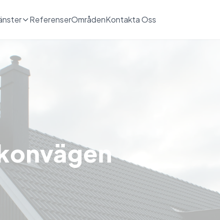
änster
Referenser
Områden
Kontakta Oss
lkonvägen