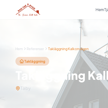
Hem
Tj
Hem
Referenser
Takläggning Kalkonvägen
Takläggning
Takläggning Ka
Täby