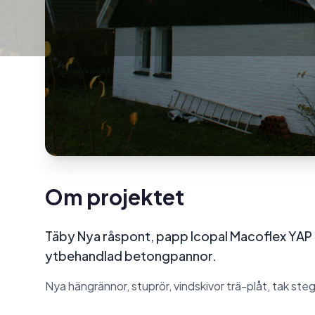
Om projektet
Täby Nya råspont, papp Icopal Macoflex YAP 
ytbehandlad betongpannor.
Nya hängrännor, stuprör, vindskivor trä-plåt, tak st