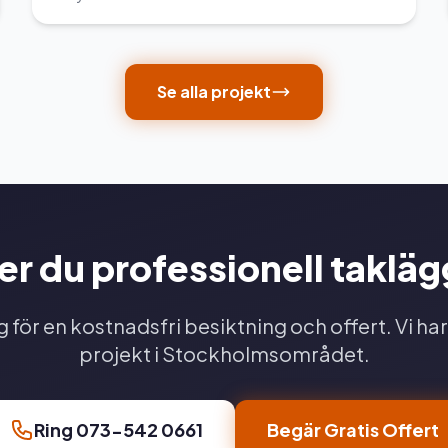
Se alla projekt
r du professionell taklä
 för en kostnadsfri besiktning och offert. Vi har
projekt i Stockholmsområdet.
Ring 073-542 0661
Begär Gratis Offert