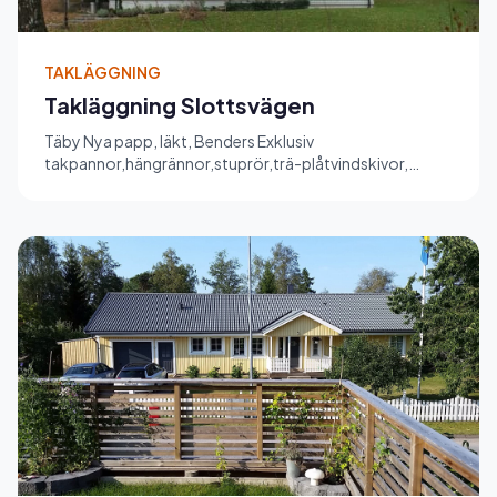
TAKLÄGGNING
Takläggning Slottsvägen
Täby Nya papp, läkt, Benders Exklusiv
takpannor,hängrännor,stuprör,trä-plåtvindskivor,
skorstenskrage, vinkelränna.