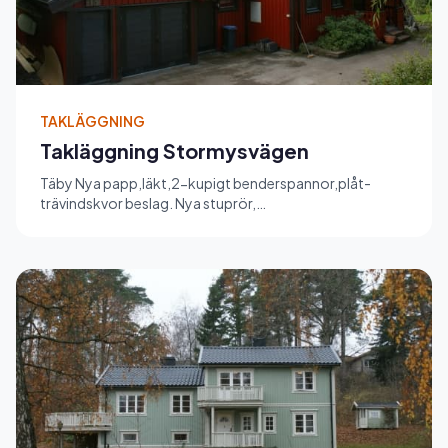
TAKLÄGGNING
Takläggning Stormysvägen
Täby Nya papp,läkt,2-kupigt benderspannor,plåt-
trävindskvor beslag. Nya stuprör,
hängrännor,stege,vinkelränna.