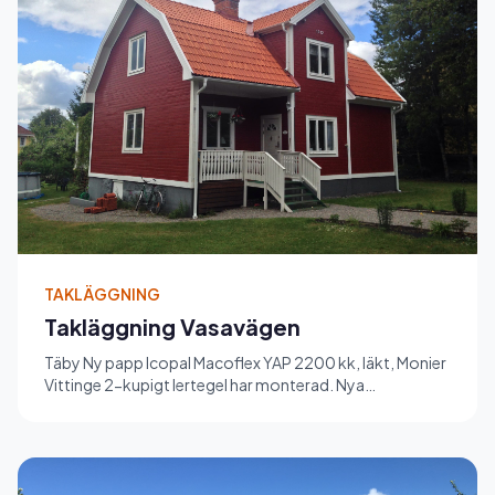
TAKLÄGGNING
Takläggning Vasavägen
Täby Ny papp Icopal Macoflex YAP 2200 kk, läkt, Monier
Vittinge 2-kupigt lertegel har monterad. Nya
hängrännor, stuprör,...