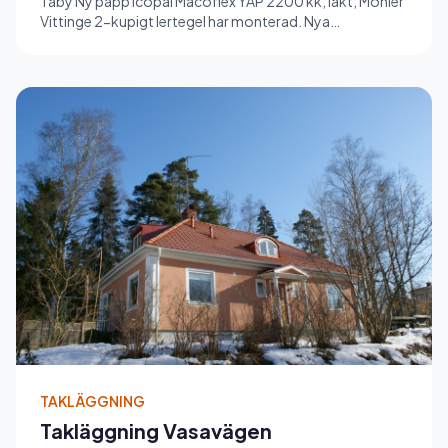
Täby Ny papp Icopal Macoflex YAP 2200 kk, läkt, Monier
Vittinge 2-kupigt lertegel har monterad. Nya
vinkelränna, hängrän...
TAKLÄGGNING
Takläggning Vasavägen