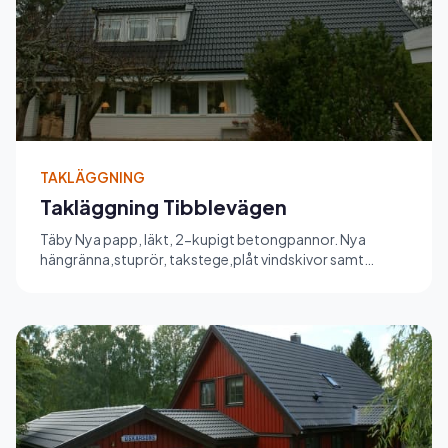
TAKLÄGGNING
Takläggning Tibblevägen
Täby Nya papp, läkt, 2-kupigt betongpannor. Nya
hängränna,stuprör, takstege,plåt vindskivor samt
fotplåt. Vindskivor och...