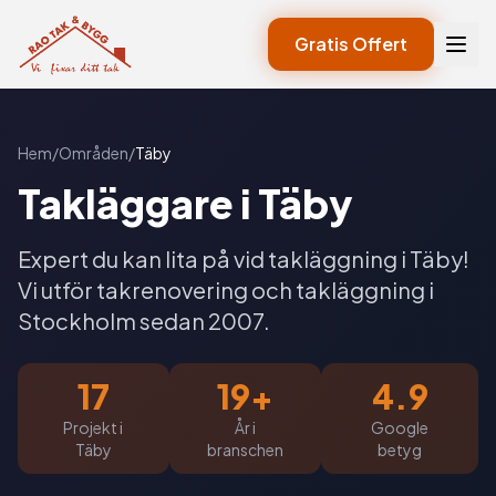
Gratis Offert
Hem
/
Områden
/
Täby
Takläggare i Täby
Expert du kan lita på vid takläggning i Täby!
Vi utför takrenovering och takläggning i
Stockholm sedan 2007.
17
19+
4.9
Projekt i
År i
Google
Täby
branschen
betyg