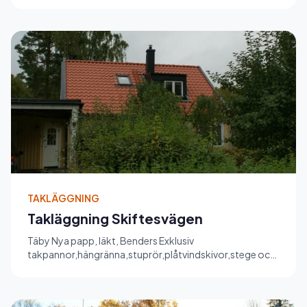
TAKLÄGGNING
Takläggning Skiftesvägen
Täby Nya papp, läkt, Benders Exklusiv
takpannor,hängränna,stuprör,plåtvindskivor,stege och
stos. Äldre plåt har målad. 1...