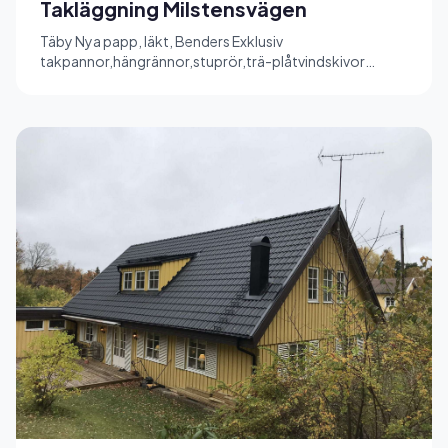
Takläggning Milstensvägen
Täby Nya papp, läkt, Benders Exklusiv
takpannor,hängrännor,stuprör,trä-plåtvindskivor
,skorstenskrage.