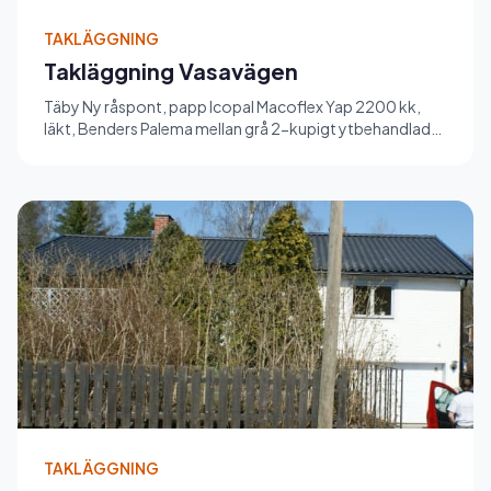
TAKLÄGGNING
Takläggning Vasavägen
Täby Ny råspont, papp Icopal Macoflex Yap 2200 kk,
läkt, Benders Palema mellan grå 2-kupigt ytbehandlad
betongpannor. Ny...
TAKLÄGGNING