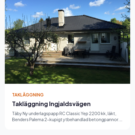
TAKLÄGGNING
Takläggning Ingjaldsvägen
Täby Ny underlagspapp RC Classic Yep 2200 kk, läkt,
Benders Palema 2-kupigt ytbehandlad betongpannor.
Nya hängrännor, st...