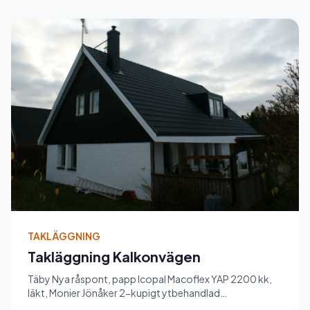
TAKLÄGGNING
Takläggning Kalkonvägen
Täby Nya råspont, papp Icopal Macoflex YAP 2200 kk,
läkt, Monier Jönåker 2-kupigt ytbehandlad
betongpannor. Nya hängränn...